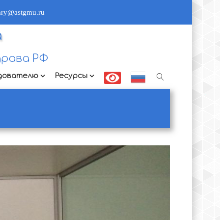
rary@astgmu.ru
а
рава РФ
дователю
Ресурсы