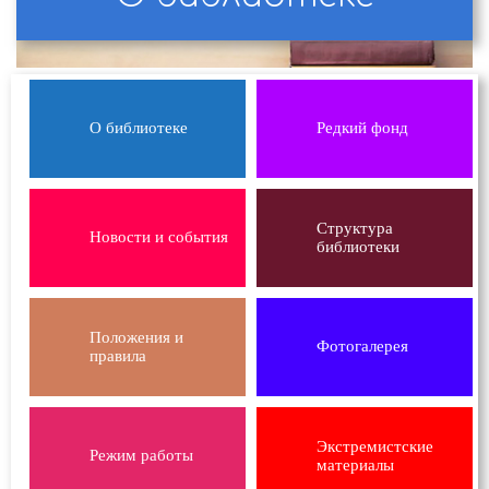
О библиотеке
Редкий фонд
Структура
Новости и события
библиотеки
Положения и
Фотогалерея
правила
Экстремистские
Режим работы
материалы