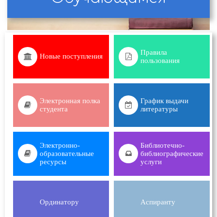
Правила
Новые поступления
пользования
Электронная полка
График выдачи
студента
литературы
Электронно-
Библиотечно-
образовательные
библиографические
ресурсы
услуги
Ординатору
Аспиранту