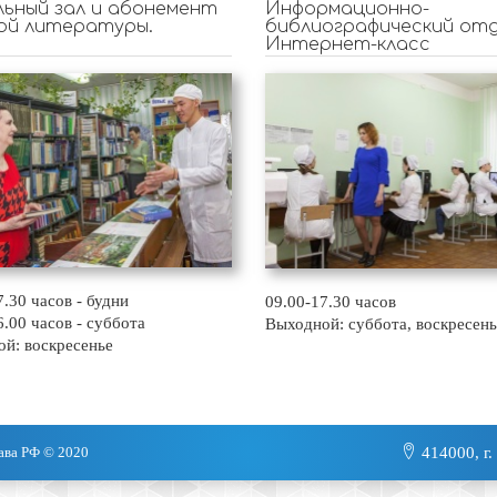
ьный зал и абонемент
Информационно-
ой литературы.
библиографический отд
Интернет-класс
7.30 часов - будни
09.00-17.30 часов
6.00 часов - суббота
Выходной: суббота, воскресень
й: воскресенье
ава РФ © 2020
414000, г.