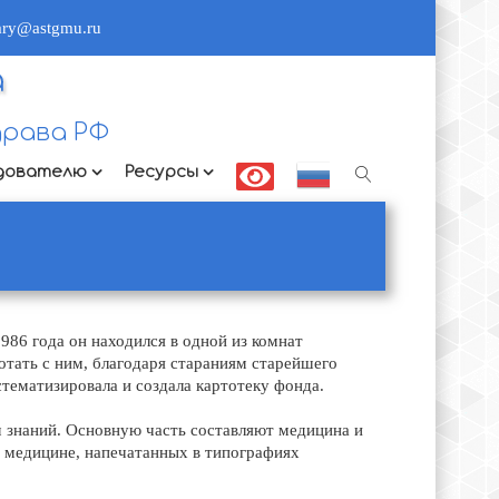
rary@astgmu.ru
а
рава РФ
дователю
Ресурсы
986 года он находился в одной из комнат
отать с ним, благодаря стараниям старейшего
стематизировала и создала картотеку фонда.
м знаний. Основную часть составляют медицина и
о медицине, напечатанных в типографиях