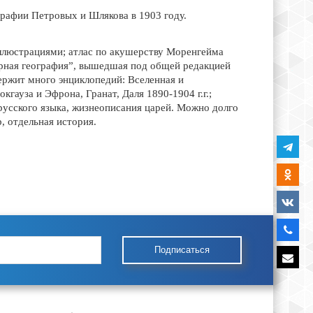
графии Петровых и Шлякова в 1903 году.
иллюстрациями; атлас по акушерству Моренгейма
ирная география”, вышедшая под общей редакцией
ержит много энциклопедий: Вселенная и
гауза и Эфрона, Гранат, Даля 1890-1904 г.г.;
ерусского языка, жизнеописания царей. Можно долго
р, отдельная история.
Подписаться