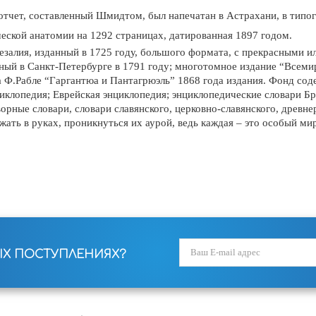
: отчет, составленный Шмидтом, был напечатан в Астрахани, в типо
еской анатомии на 1292 страницах, датированная 1897 годом.
езалия, изданный в 1725 году, большого формата, с прекрасными 
ный в Санкт-Петербурге в 1791 году; многотомное издание “Всем
 Ф.Рабле “Гаргантюа и Пантагрюэль” 1868 года издания. Фонд сод
клопедия; Еврейская энциклопедия; энциклопедические словари Брок
ворные словари, словари славянского, церковно-славянского, древн
ржать в руках, проникнуться их аурой, ведь каждая – это особый ми
ЫХ ПОСТУПЛЕНИЯХ?