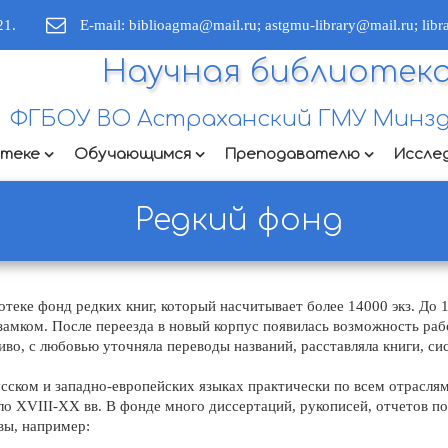
21.
E-mail: biblioagma@mail.ru; astgmu-library@mail.ru; lib
Научная библиотек
ФГБОУ ВО Астраханский ГМУ Минзд
отеке
Обучающимся
Преподавателю
Иссле
Редкий фонд
еке фонд редких книг, который насчитывает более 14000 экз. До 1
замком. После переезда в новый корпус появилась возможность раб
во, с любовью уточняла переводы названий, расставляла книги, си
сском и западно-европейских языках практически по всем отрасля
ло XVIII-XX вв. В фонде много диссертаций, рукописей, отчетов п
вы, например: