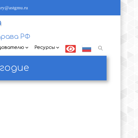
rary@astgmu.ru
а
рава РФ
дователю
Ресурсы
угодие