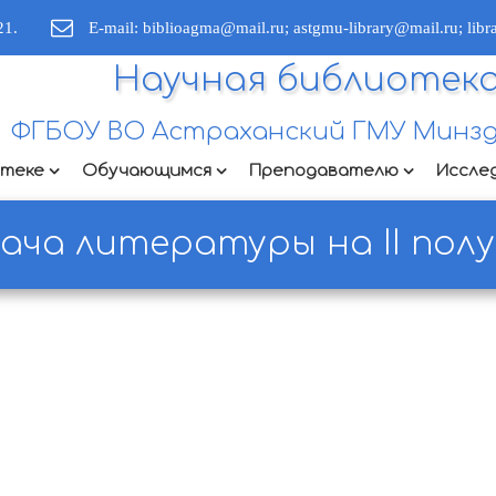
21.
E-mail: biblioagma@mail.ru; astgmu-library@mail.ru; lib
Научная библиотек
ФГБОУ ВО Астраханский ГМУ Минзд
отеке
Обучающимся
Преподавателю
Иссле
ача литературы на II пол