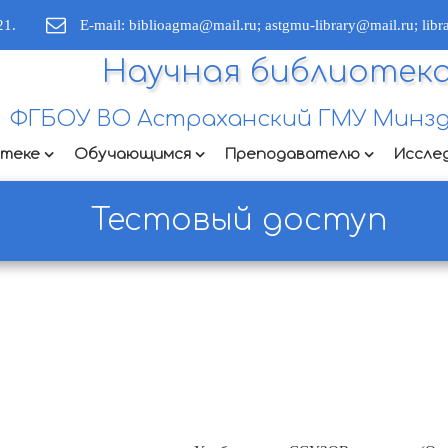
21.
E-mail: biblioagma@mail.ru; astgmu-library@mail.ru; lib
Научная библиотек
ФГБОУ ВО Астраханский ГМУ Минзд
отеке
Обучающимся
Преподавателю
Иссле
Тестовый доступ