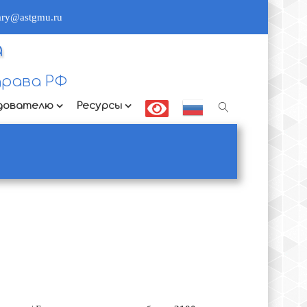
rary@astgmu.ru
а
рава РФ
дователю
Ресурсы