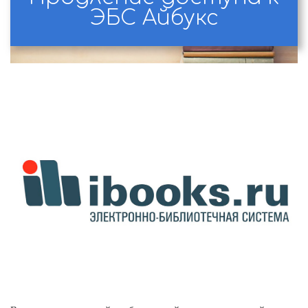
ЭБС Айбукс