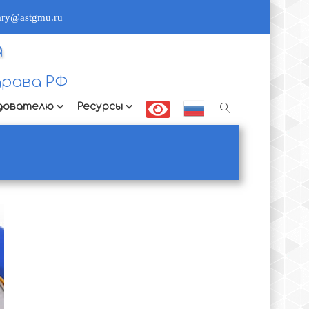
rary@astgmu.ru
а
рава РФ
дователю
Ресурсы