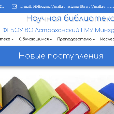
21.
E-mail: biblioagma@mail.ru; astgmu-library@mail.ru; lib
Научная библиотек
ФГБОУ ВО Астраханский ГМУ Минзд
отеке
Обучающимся
Преподавателю
Иссле
Новые поступления