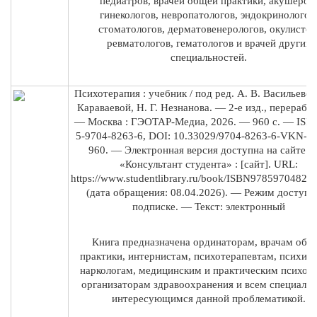
педиатров, врачей общей практики, акушеров
гинекологов, невропатологов, эндокринологов
стоматологов, дерматовенерологов, окулистов
ревматологов, гематологов и врачей других
специальностей.
Психотерапия : учебник / под ред. А. В. Васильевой,
Караваевой, Н. Г. Незнанова. — 2-е изд., перераб. 
— Москва : ГЭОТАР-Медиа, 2026. — 960 с. — ISB
5-9704-8263-6, DOI: 10.33029/9704-8263-6-VKN-20
960. — Электронная версия доступна на сайте 
«Консультант студента» : [сайт]. URL:
https://www.studentlibrary.ru/book/ISBN97859704826
(дата обращения: 08.04.2026). — Режим доступа:
подписке. — Текст: электронный
Книга предназначена ординаторам, врачам общ
практики, интернистам, психотерапевтам, психиа
наркологам, медицинским и практическим психоло
организаторам здравоохранения и всем специалис
интересующимся данной проблематикой.