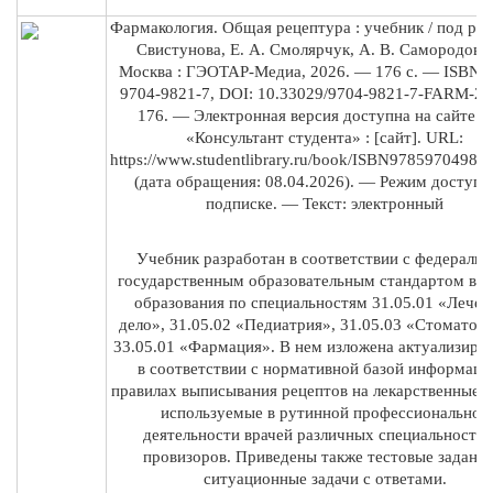
Фармакология. Общая рецептура : учебник / под ред
Свистунова, Е. А. Смолярчук, А. В. Самородова
Москва : ГЭОТАР-Медиа, 2026. — 176 с. — ISBN 9
9704-9821-7, DOI: 10.33029/9704-9821-7-FARM-20
176. — Электронная версия доступна на сайте 
«Консультант студента» : [сайт]. URL:
https://www.studentlibrary.ru/book/ISBN97859704982
(дата обращения: 08.04.2026). — Режим доступа:
подписке. — Текст: электронный
Учебник разработан в соответствии с федераль
государственным образовательным стандартом вы
образования по специальностям 31.05.01 «Лечеб
дело», 31.05.02 «Педиатрия», 31.05.03 «Стоматоло
33.05.01 «Фармация». В нем изложена актуализиро
в соответствии с нормативной базой информаци
правилах выписывания рецептов на лекарственные 
используемые в рутинной профессиональной
деятельности врачей различных специальностей
провизоров. Приведены также тестовые задания
ситуационные задачи с ответами.