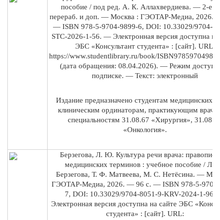
пособие / под ред. А. К. Аллахвердиева. — 2-е из
перераб. и доп. — Москва : ГЭОТАР-Медиа, 2026. —
— ISBN 978-5-9704-9899-6, DOI: 10.33029/9704-98
STC-2026-1-56. — Электронная версия доступна на
ЭБС «Консультант студента» : [сайт]. URL:
https://www.studentlibrary.ru/book/ISBN97859704989
(дата обращения: 08.04.2026). — Режим доступа:
подписке. — Текст: электронный
Издание предназначено студентам медицинских ву
клиническим ординаторам, практикующим врача
специальностям 31.08.67 «Хирургия», 31.08.5
«Онкология».
Берзегова, Л. Ю. Культура речи врача: правописа
медицинских терминов : учебное пособие / Л. 
Берзегова, Т. Ф. Матвеева, М. С. Нетёсина. — Мос
ГЭОТАР-Медиа, 2026. — 96 с. — ISBN 978-5-9704-
7, DOI: 10.33029/9704-8051-9-KRV-2024-1-96.
Электронная версия доступна на сайте ЭБС «Консу
студента» : [сайт]. URL: