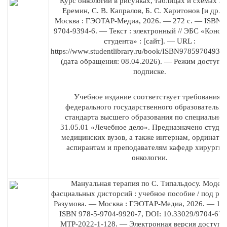
Курс онкологии в рисунках, таблицах и схемах / А
Еремин, С. В. Капралов, Б. С. Харитонов [и др. ]
Москва : ГЭОТАР-Медиа, 2026. — 272 с. — ISBN 9
9704-9394-6. — Текст : электронный // ЭБС «Консу
студента» : [сайт]. — URL :
https://www.studentlibrary.ru/book/ISBN97859704939
(дата обращения: 08.04.2026). — Режим доступа 
подписке.
Учебное издание соответствует требованиям
федерального государственного образовательно
стандарта высшего образования по специальнос
31.05.01 «Лечебное дело». Предназначено студе
медицинских вузов, а также интернам, ординато
аспирантам и преподавателям кафедр хирургии
онкологии.
Мануальная терапия по С. Типальдосу. Модел
фасциальных дисторсий : учебное пособие / под ред.
Разумова. — Москва : ГЭОТАР-Медиа, 2026. — 128
ISBN 978-5-9704-9920-7, DOI: 10.33029/9704-671
MTP-2022-1-128. — Электронная версия доступн