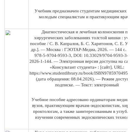
Учебник предназначен студентам медицинских ву
молодым специалистам и практикующим врача
Диагностическая и лечебная колоноскопия пр
хирургических заболеваниях толстой кишки : уче
пособие / С. В. Капралов, Б. С. Харитонов, С. Е. Ур
др.]. — Москва : ГЭОТАР-Медиа, 2026. — 144 с. 
978-5-9704-9593-3, DOI: 10.33029/9704-9593-3-
2026-1-144. — Электронная версия доступна на сай
«Консультант студента» : [сайт]. URL:
https://www.studentlibrary.ru/book/ISBN97859704959
(дата обращения: 08.04.2026). — Режим доступа:
подписке. — Текст: электронный
Учебное пособие адресовано ординаторам медици
вузов, практикующим врачам-эндоскопистам, хиру
проктологам, а также заинтересованным в углубл
изучении современных эндоскопических техноло