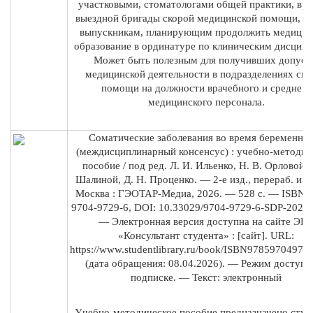
участковыми, стоматологами общей практики, вр
выездной бригады скорой медицинской помощи, а 
выпускникам, планирующим продолжить медицин
образование в ординатуре по клиническим дисципл
Может быть полезным для получивших допуск
медицинской деятельности в подразделениях ско
помощи на должности врачебного и среднего
медицинского персонала.
Соматические заболевания во время беременно
(междисциплинарный консенсус) : учебно-методич
пособие / под ред. Л. И. Ильенко, Н. В. Орловой, Р
Шалиной, Д. Н. Проценко. — 2-е изд., перераб. и д
Москва : ГЭОТАР-Медиа, 2026. — 528 с. — ISBN 9
9704-9729-6, DOI: 10.33029/9704-9729-6-SDP-2026-
— Электронная версия доступна на сайте ЭБ
«Консультант студента» : [сайт]. URL:
https://www.studentlibrary.ru/book/ISBN97859704972
(дата обращения: 08.04.2026). — Режим доступа:
подписке. — Текст: электронный
Учебно-методическое пособие предназначено студ