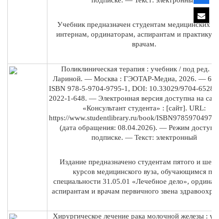
Учебник предназначен студентам медицинских ву
интернам, ординаторам, аспирантам и практику
врачам.
Поликлиническая терапия : учебник / под ред. В.
Лариной. — Москва : ГЭОТАР-Медиа, 2026. — 648
ISBN 978-5-9704-9795-1, DOI: 10.33029/9704-6528-
2022-1-648. — Электронная версия доступна на сай
«Консультант студента» : [сайт]. URL:
https://www.studentlibrary.ru/book/ISBN97859704979
(дата обращения: 08.04.2026). — Режим доступа:
подписке. — Текст: электронный
Издание предназначено студентам пятого и шест
курсов медицинского вуза, обучающимся по
специальности 31.05.01 «Лечебное дело», ординат
аспирантам и врачам первичного звена здравоохра
Хирургическое лечение рака молочной железы : уч