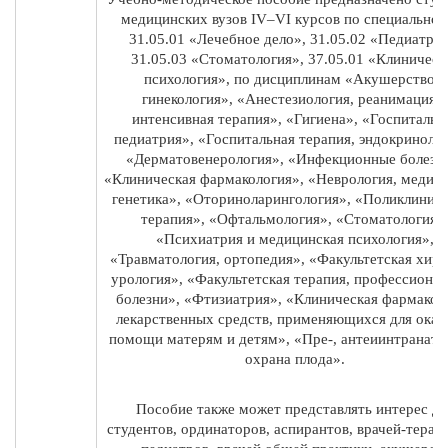
медицинских вузов IV–VI курсов по специальнос
31.05.01 «Лечебное дело», 31.05.02 «Педиатрия
31.05.03 «Стоматология», 37.05.01 «Клиническ
психология», по дисциплинам «Акушерство и
гинекология», «Анестезиология, реанимация и
интенсивная терапия», «Гигиена», «Госпитальн
педиатрия», «Госпитальная терапия, эндокринолог
«Дерматовенерология», «Инфекционные болезн
«Клиническая фармакология», «Неврология, медиц
генетика», «Оториноларингология», «Поликлинич
терапия», «Офтальмология», «Стоматология»
«Психиатрия и медицинская психология»,
«Травматология, ортопедия», «Факультетская хиру
урология», «Факультетская терапия, профессиона
болезни», «Фтизиатрия», «Клиническая фармакол
лекарственных средств, применяющихся для оказ
помощи матерям и детям», «Пре-, антеиинтраната
охрана плода».
Пособие также может представлять интерес дл
студентов, ординаторов, аспирантов, врачей-терап