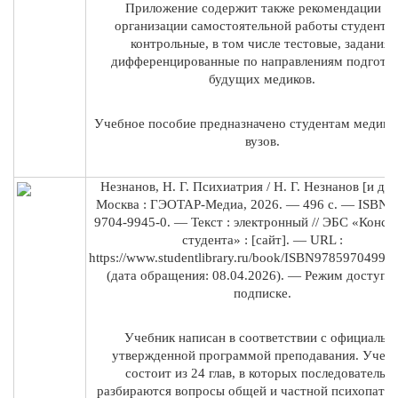
Приложение содержит также рекомендации п
организации самостоятельной работы студентов
контрольные, в том числе тестовые, задания,
дифференцированные по направлениям подгото
будущих медиков.
Учебное пособие предназначено студентам медици
вузов.
Незнанов, Н. Г. Психиатрия / Н. Г. Незнанов [и др.
Москва : ГЭОТАР-Медиа, 2026. — 496 с. — ISBN 9
9704-9945-0. — Текст : электронный // ЭБС «Консу
студента» : [сайт]. — URL :
https://www.studentlibrary.ru/book/ISBN97859704994
(дата обращения: 08.04.2026). — Режим доступа 
подписке.
Учебник написан в соответствии с официальн
утвержденной программой преподавания. Учеб
состоит из 24 глав, в которых последовательн
разбираются вопросы общей и частной психопатол