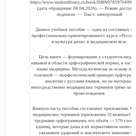
https://www.studentlibrary.ru/book/ISBN97859704994
(дата обращения: 08.04.2026). — Режим доступа:
подписке. — Текст: электронный
Данное учебное пособие — одна из составных ча
профессионально-ориентированного курса «Русски
и культура речи» в медицинском вузе.
Цель книги — формирование у студентов-медик
навыков в области орфографической нормы, в частн
языке медицины. Методологически за основу при
основной — морфологический принцип орфограф
аналогии с русским языком, но на материале
непосредственно медицинских терминов греко-лати
происхождения.
Важную часть пособия составляют приложения. Сл
медицинских терминов (приложение 3) включает сл
трудными орфограммами, его объём — 570 слова
единиц, которые даны в их нормативном написан
указанием ударений и лексического значения сл