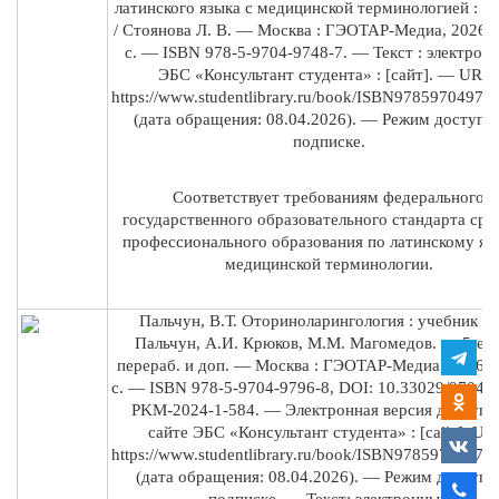
латинского языка с медицинской терминологией : у
/ Стоянова Л. В. — Москва : ГЭОТАР-Медиа, 2026.
с. — ISBN 978-5-9704-9748-7. — Текст : электронн
ЭБС «Консультант студента» : [сайт]. — URL 
https://www.studentlibrary.ru/book/ISBN97859704974
(дата обращения: 08.04.2026). — Режим доступа 
подписке.
Соответствует требованиям федерального
государственного образовательного стандарта сре
профессионального образования по латинскому яз
медицинской терминологии.
Пальчун, В.Т. Оториноларингология : учебник / В
Пальчун, А.И. Крюков, М.М. Магомедов. — 5-е из
перераб. и доп. — Москва : ГЭОТАР-Медиа, 2026.
с. — ISBN 978-5-9704-9796-8, DOI: 10.33029/9704-8
PKM-2024-1-584. — Электронная версия доступн
сайте ЭБС «Консультант студента» : [сайт]. UR
https://www.studentlibrary.ru/book/ISBN97859704979
(дата обращения: 08.04.2026). — Режим доступа:
подписке. — Текст: электронный