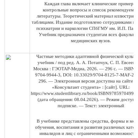
Каждая глава включает клинические примеры,
контрольные вопросы и список рекомендуемо
литературы. Теоретический материал иллюстрир
таблицами. Издание подготовлено сотрудниками к
психиатрии и наркологии СПбГМУ им. И.П. Павл
Учебник предназначен студентам всех факульте
медицинских вузов.
Частные методики адаптивной физической культу
учебник / под ред. А. А. Потапчук, С. П. Евсеева
Москва : ГЭОТАР-Медиа, 2026. — 296 с. — ISBN 9
9704-9944-3, DOI: 10.33029/9704-8125-7-MAF-202
296. — Электронная версия доступна на сайте 
«Консультант студента» : [сайт]. URL:
https://www.studentlibrary.ru/book/ISBN97859704994
(дата обращения: 08.04.2026). — Режим доступа:
подписке. — Текст: электронный
В учебнике представлены средства, формы и ме
обучения, воспитания и развития различных катег
инвалидов и лиц с ограниченными возможностя