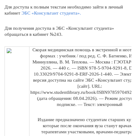
Для доступа к полным текстам необходимо зайти в личный
кабинет
ЭБС «Консультант студента».
Для получения доступа в ЭБС «Консультант студента»
обращаться в кабинет №243.
Скорая медицинская помощь в экстренной и неотл
формах : учебник / под ред. С. Ф. Багненко, И. 
Миннуллина, В. М. Теплова. — Москва : ГЭОТАР-М
2026. — 440 с. — ISBN 978-5-9704-9291-8, DO
10.33029/9704-9291-8-ERF-2026-1-440. — Электр
версия доступна на сайте ЭБС «Консультант студен
[сайт]. URL:
https://www.studentlibrary.ru/book/ISBN97859704929
(дата обращения: 08.04.2026). — Режим доступа:
подписке. — Текст: электронный
Издание предназначено студентам старших курс
которые после окончания вуза станут врачами
терапевтами участковыми, врачами-педиатрам