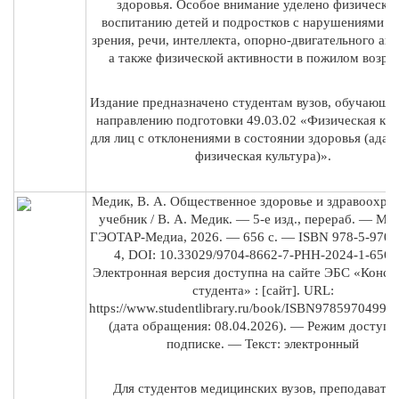
здоровья. Особое внимание уделено физическо
воспитанию детей и подростков с нарушениями сл
зрения, речи, интеллекта, опорно-двигательного апп
а также физической активности в пожилом возрас
Издание предназначено студентам вузов, обучающи
направлению подготовки 49.03.02 «Физическая кул
для лиц с отклонениями в состоянии здоровья (адап
физическая культура)».
Медик, В. А. Общественное здоровье и здравоохран
учебник / В. А. Медик. — 5-е изд., перераб. — Мос
ГЭОТАР-Медиа, 2026. — 656 с. — ISBN 978-5-9704
4, DOI: 10.33029/9704-8662-7-PHH-2024-1-656.
Электронная версия доступна на сайте ЭБС «Консу
студента» : [сайт]. URL:
https://www.studentlibrary.ru/book/ISBN97859704992
(дата обращения: 08.04.2026). — Режим доступа:
подписке. — Текст: электронный
Для студентов медицинских вузов, преподавате