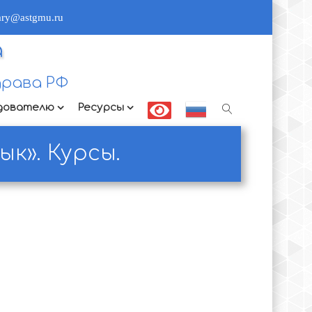
rary@astgmu.ru
а
рава РФ
дователю
Ресурсы
к». Курсы.