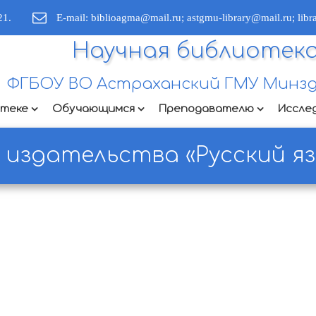
21.
E-mail: biblioagma@mail.ru; astgmu-library@mail.ru; lib
Научная библиотек
ФГБОУ ВО Астраханский ГМУ Минзд
отеке
Обучающимся
Преподавателю
Иссле
издательства «Русский язы