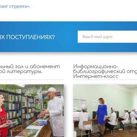
ант студента».
ЫХ ПОСТУПЛЕНИЯХ?
ьный зал и абонемент
Информационно-
ой литературы.
библиографический отд
Интернет-класс