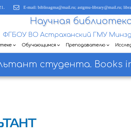
21.
E-mail: biblioagma@mail.ru; astgmu-library@mail.ru; lib
Научная библиотек
ФГБОУ ВО Астраханский ГМУ Минзд
отеке
Обучающимся
Преподавателю
Иссле
льтант студента. Books in