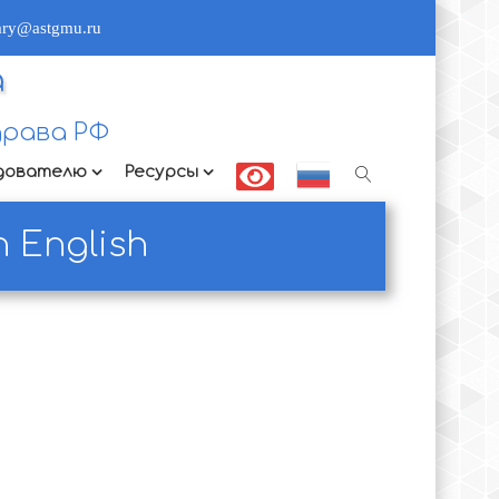
rary@astgmu.ru
а
рава РФ
дователю
Ресурсы
 English