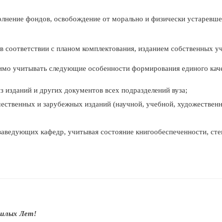
ение фондов, освобождение от морально и физически устаревшей 
в соответствии с планом комплектования, изданием собственных у
имо учитывать следующие особенности формирования единого каче
з изданий и других документов всех подразделений вуза;
чественных и зарубежных изданий (научной, учебной, художественн
заведующих кафедр, учитывая состояние книгообеспеченности, сте
ошлых Лет!