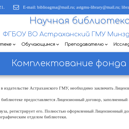
21.
E-mail: biblioagma@mail.ru; astgmu-library@mail.ru; lib
Научная библиотек
ФГБОУ ВО Астраханский ГМУ Минзд
отеке
Обучающимся
Преподавателю
Иссле
Комплектование фонда
в издательстве Астраханского ГМУ, необходимо заключить Лицензи
 библиотеке предоставляется Лицензионный договор, заполненный 
вуза, регистрирует его. Полностью оформленный Лицензионный дог
графическим отделом библиотеки.