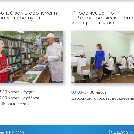
ьный зал и абонемент
Информационно-
ой литературы.
библиографический отд
Интернет-класс
7.30 часов - будни
09.00-17.30 часов
6.00 часов - суббота
Выходной: суббота, воскресень
й: воскресенье
ава РФ © 2020
414000, г.