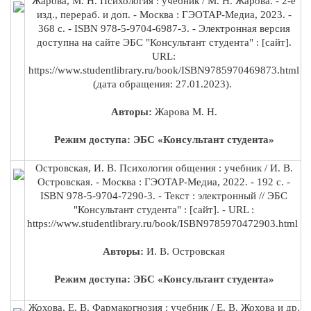
Жарова, М. Н. Психология : учебник / М. Н. Жарова. - 2-е
изд., перераб. и доп. - Москва : ГЭОТАР-Медиа, 2023. -
368 с. - ISBN 978-5-9704-6987-3. - Электронная версия
доступна на сайте ЭБС "Консультант студента" : [сайт].
URL:
https://www.studentlibrary.ru/book/ISBN9785970469873.html
(дата обращения: 27.01.2023).
Авторы:
Жарова М. Н.
Режим доступа: ЭБС «Консультант студента»
Островская, И. В. Психология общения : учебник / И. В.
Островская. - Москва : ГЭОТАР-Медиа, 2022. - 192 с. -
ISBN 978-5-9704-7290-3. - Текст : электронный // ЭБС
"Консультант студента" : [сайт]. - URL :
https://www.studentlibrary.ru/book/ISBN9785970472903.html
Авторы:
И. В. Островская
Режим доступа: ЭБС «Консультант студента»
Жохова, Е. В. Фармакогнозия : учебник / Е. В. Жохова и др.