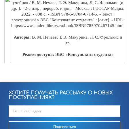
учебник / В. М. Нечаев, Т. Э. Макурина, Л. С. Фролькис [и
др. ]. - 2-е изд. , перераб. и доп. - Москва : ГЭОТАР-Медиа,
2022. - 808 с. - ISBN 978-5-9704-6714-5. - Текст :
электронный // ЭБС "Консультант студента" : [сайт]. - URL :
https://www.studentlibrary.ru/book/ISBN9785970467145.html
Авторы:
В. М. Нечаев, Т. Э. Макурина, Л. С. Фролькис и
др.
Режим доступа: ЭБС «Консультант студента»
ХОТИТЕ ПОЛУЧАТЬ РАССЫЛКУ О НОВЫХ
ПОСТУПЛЕНИЯХ?
Подписаться