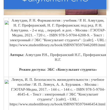
Аляутдин, Р. Н. Фармакология : учебник / Р. Н. Аляутдин,
Н. Г. Преферанский, Н. Г. Преферанская; под ред. Р. Н.
Аляутдина. - 2-е изд. , перераб. и доп. - Москва : ГЭОТАР-
Медиа, 2021. - 720 с. - ISBN 978-5-9704-6208-9. - Текст :
электронный // ЭБС "Консультант студента" : [сайт]. - URL :
https://www.studentlibrary.ru/book/ISBN9785970462089.html
Авторы:
Аляутдин
Р.Н., Преферанский Н.Г., Преферанская
Н.Г.
Режим доступа: ЭБС «Консультант студента»
Левчук, И. П. Безопасность жизнедеятельности : учебное
пособие / И. П. Левчук, А. А. Бурлаков. - Москва :
ГЭОТАР-Медиа, 2017. - 144 с. - 144 с. - ISBN 978-5-9704-
4645-4. - Текст : электронный // ЭБС "Консультант
студента" : [сайт]. - URL :
https://www.studentlibrary.ru/book/ISBN9785970446454.html