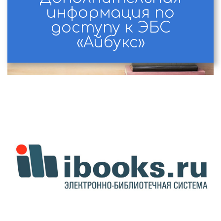
информация по
доступу к ЭБС
«Айбукс»