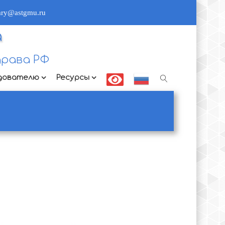
rary@astgmu.ru
а
рава РФ
дователю
Ресурсы