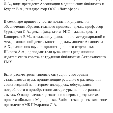
Л.А., вице-президент Ассоциации медицинских библиотек и
Кудаев В.А., ген.директор ООО «Логосфера».
В семинаре приняли участие начальник управления
обеспечения образовательного процесса- д.м.н., профессор
Зурнаджан С.А., декан факультета ФИС – д.м.н., доцент
Каширская Е.М., начальник управления по международной и
межрегиональной деятельности – д.м.н., доцент Ахминеева
А.Х., начальник научно-организационного отдела –к.м.н.
Шилова А.А., преподаватели вуза, члены редакционно-
издательского совета, сотрудники библиотеки Астраханского
ГМУ.
Были рассмотрены типовые ситуации, с которыми
сталкиваются вузы, принимающие решение о размещении
своих изданий на интернет-площадках, обсуждались
потребности в приобретении литературы на иностранных
языках. О направлениях развития и о первых результатах
проекта «Большая Медицинская Библиотека» рассказала вице-
президент АМБ Шмардина Л.А.