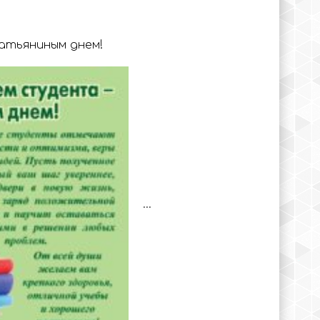
атьяниным днем!
...