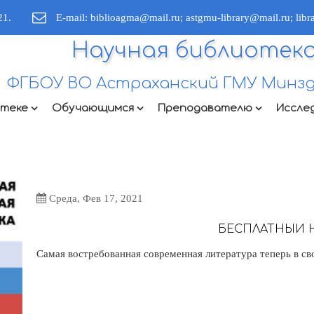
21.
E-mail: biblioagma@mail.ru; astgmu-library@mail.ru; lib
Научная библиотек
ФГБОУ ВО Астраханский ГМУ Минзд
отеке
Обучающимся
Преподавателю
Иссле
Среда, Фев 17, 2021
БЕСПЛАТНЫЙ 
Самая востребованная современная литература теперь в с