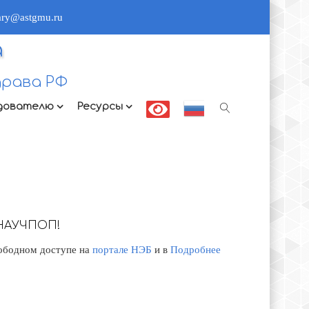
rary@astgmu.ru
а
рава РФ
дователю
Ресурсы
НАУЧПОП!
вободном доступе на
портале НЭБ
и в
Подробнее