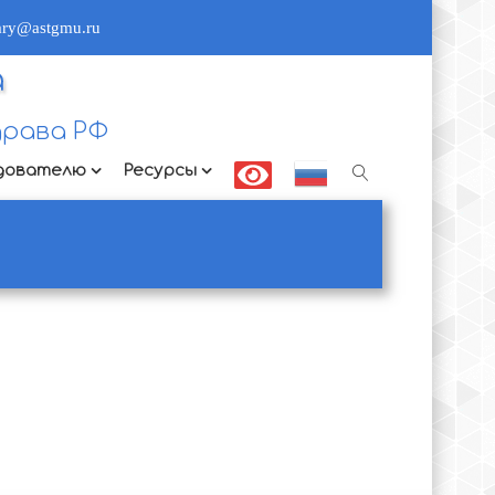
rary@astgmu.ru
а
рава РФ
дователю
Ресурсы