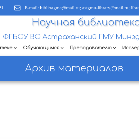
21.
E-mail: biblioagma@mail.ru; astgmu-library@mail.ru; lib
Научная библиотек
ФГБОУ ВО Астраханский ГМУ Минзд
отеке
Обучающимся
Преподавателю
Иссле
Архив материалов