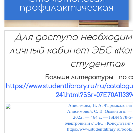
профилактическая
Для доступа необходим
личный кабинет ЭБС «К
студента»
Больше литературы
по с
https://www.studentlibrary.ru/ru/catalogu
241.html?SSr=07E70A11339
Анисимова, Н. А. Фармакология :
Анисимовой, С. В. Оковитого. 
2022. — 464 с. — ISBN 978-5-
электронный // ЭБС «Консультант с
https://www.studentlibrary.ru/bo