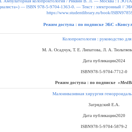
Л. Амбулаторная колопроктология / Риквин В. Л. — Москва : ГЭОТА
иалиста») — ISBN 978-5-9704-1363-0. — Текст : электронный // ЭБС
https://www.studentlibrary.ru/book/ISBN978
Режим доступа : по подписке ЭБС «Консул
Колопроктология
: руководство для
М. А. Осадчук, Т. Е. Липатова, Л. А. Тюльтяев
Дата публикации
2024
ISBN
978-5-9704-7712-0
Режим доступа : по подписке
«MedBa
Малоинвазивная
хирургия
геморроидаль
Загрядский
Е.А.
Дата публикации
2020
ISBN
978-5-9704-5879-2