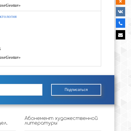
seGeotar»
ктология
6
seGeotar»
Подписаться
Абонемент художественной
ел.
литературы