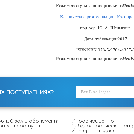
Режим доступа : по подписке
«MedBa
Клинические рекомендации.
Колопро
под ред. Ю. А. Шелыгина
Дата публикации
2017
ISBN
ISBN 978-5-9704-4357-
Режим доступа : по подписке
«MedBa
ЫХ ПОСТУПЛЕНИЯХ?
ьный зал и абонемент
Информационно-
ой литературы.
библиографический отд
Интернет-класс