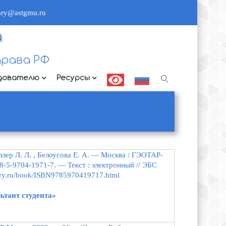
rary@astgmu.ru
а
рава РФ
дователю
Ресурсы
я
уллер Л. Л. , Белоусова Е. А. — Москва : ГЭОТАР-
-5-9704-1971-7. — Текст : электронный // ЭБС
brary.ru/book/ISBN9785970419717.html
ьтант студента»