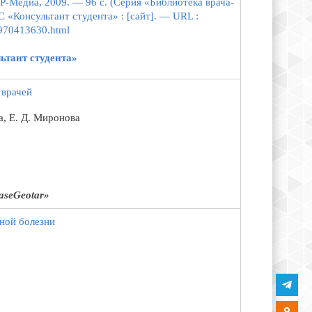
Р-Медиа, 2009. — 96 с. (Серия «Библиотека врача-
 «Консультант студента» : [сайт]. — URL :
5970413630.html
ьтант студента»
 врачей
а, Е. Д. Миронова
seGeotar»
ной
болезни