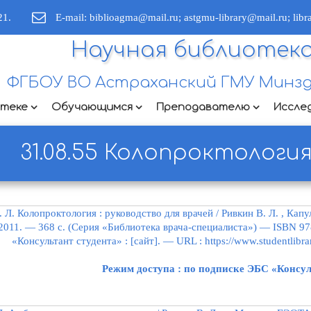
21.
E-mail: biblioagma@mail.ru; astgmu-library@mail.ru; lib
Научная библиотек
ФГБОУ ВО Астраханский ГМУ Минзд
отеке
Обучающимся
Преподавателю
Иссле
31.08.55 Колопроктологи
. Л. Колопроктология : руководство для врачей / Ривкин В. Л. , Кап
2011. — 368 с. (Серия «Библиотека врача-специалиста») — ISBN 978
«Консультант студента» : [сайт]. — URL : https://www.studentli
Режим доступа : по подписке ЭБС «Консул