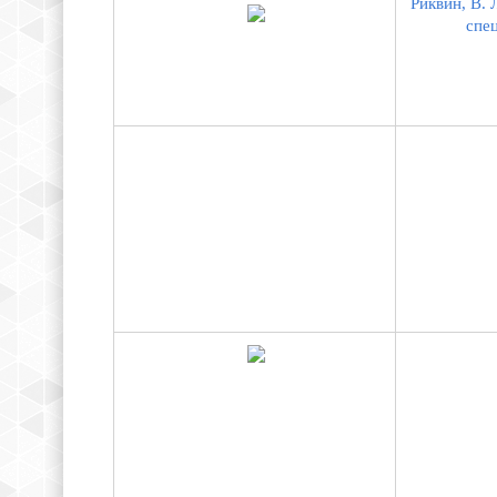
Риквин, В. 
спец