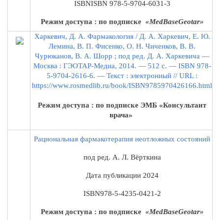
ISBN
ISBN 978-5-9704-6031-3
Режим доступа : по подписке
«MedBaseGeotar»
Харкевич, Д. А. Фармакология / Д. А. Харкевич, Е. Ю.
Лемина, В. П. Фисенко, О. Н. Чиченков, В. В.
Чурюканов, В. А. Шорр ; под ред. Д. А. Харкевича —
Москва : ГЭОТАР-Медиа, 2014. — 512 с. — ISBN 978-
5-9704-2616-6. — Текст : электронный // URL :
https://www.rosmedlib.ru/book/ISBN9785970426166.html
Режим доступа : по подписке ЭМБ «Консультант
врача»
Рациональная фармакотерапия неотложных состояний
под ред. А. Л. Вёрткина
Дата публикации
2024
ISBN
978-5-4235-0421-2
Режим доступа : по подписке
«MedBaseGeotar»