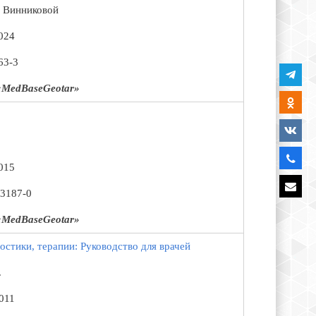
. Винниковой
024
63-3
MedBaseGeotar»
015
-3187-0
MedBaseGeotar»
остики, терапии: Руководство для врачей
.
011