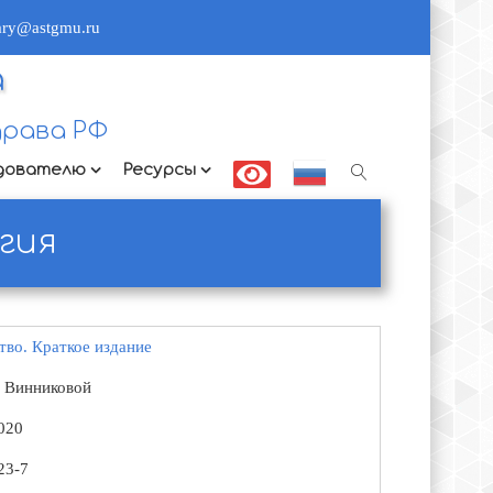
rary@astgmu.ru
а
рава РФ
дователю
Ресурсы
гия
тво. Краткое издание
. Винниковой
020
23-7