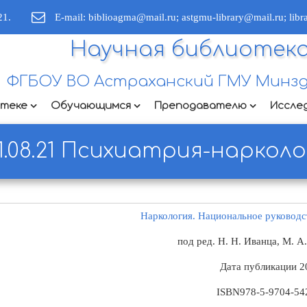
21.
E-mail: biblioagma@mail.ru; astgmu-library@mail.ru; lib
Научная библиотек
ФГБОУ ВО Астраханский ГМУ Минзд
отеке
Обучающимся
Преподавателю
Иссле
1.08.21 Психиатрия-нарколо
Наркология
. Национальное руководс
под ред. Н. Н. Иванца, М. А
Дата публикации
2
ISBN
978-5-9704-54