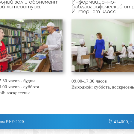
ьный зал и абонемент
Информационно-
ой литературы.
библиографический отд
Интернет-класс
7.30 часов - будни
09.00-17.30 часов
6.00 часов - суббота
Выходной: суббота, воскресень
й: воскресенье
ава РФ © 2020
414000, г.