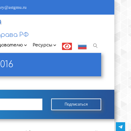
rary@astgmu.ru
а
рава РФ
дователю
Ресурсы
016
Подписаться