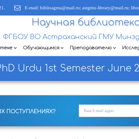
21.
E-mail: biblioagma@mail.ru; astgmu-library@mail.ru; lib
Научная библиотек
ФГБОУ ВО Астраханский ГМУ Минзд
отеке
Обучающимся
Преподавателю
Иссле
PhD Urdu 1st Semester June 2
ЫХ ПОСТУПЛЕНИЯХ?