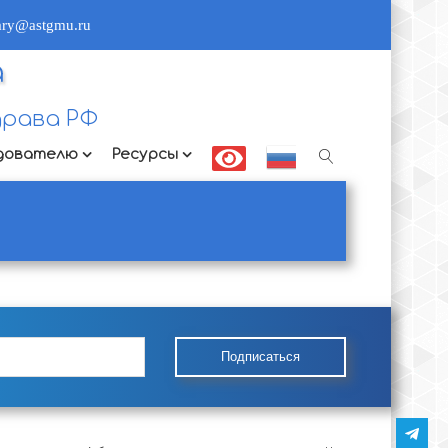
rary@astgmu.ru
а
рава РФ
дователю
Ресурсы
Подписаться