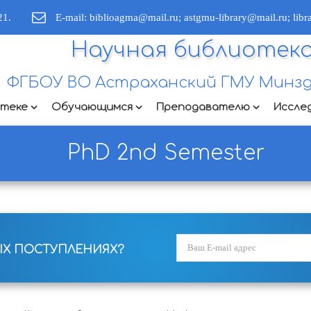
21.
E-mail: biblioagma@mail.ru; astgmu-library@mail.ru; lib
Научная библиотек
ФГБОУ ВО Астраханский ГМУ Минзд
отеке
Обучающимся
Преподавателю
Иссле
PhD 2nd Semester
ЫХ ПОСТУПЛЕНИЯХ?