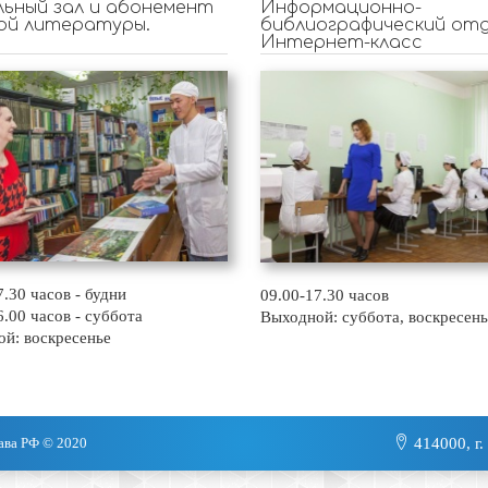
ьный зал и абонемент
Информационно-
ой литературы.
библиографический отд
Интернет-класс
7.30 часов - будни
09.00-17.30 часов
6.00 часов - суббота
Выходной: суббота, воскресень
й: воскресенье
ава РФ © 2020
414000, г.