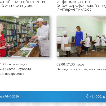
ьный зал и абонемент
Информационно-
ой литературы.
библиографический отд
Интернет-класс
7.30 часов - будни
09.00-17.30 часов
6.00 часов - суббота
Выходной: суббота, воскресень
й: воскресенье
ава РФ © 2020
414000, г.