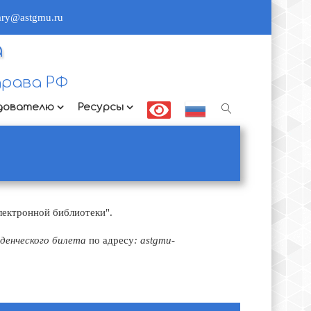
rary@astgmu.ru
а
рава РФ
дователю
Ресурсы
лектронной библиотеки".
енческого билета
по адресу
:
astgmu-