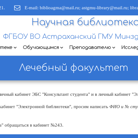
21.
E-mail: biblioagma@mail.ru; astgmu-library@mail.ru; lib
Научная библиотек
ФГБОУ ВО Астраханский ГМУ Минзд
отеке
Обучающимся
Преподавателю
Иссле
Лечебный факультет
личный кабинет ЭБС "Консультант студента" и в личный кабинет "Э
 кабинет "Электронной библиотеки", просим написать
ФИО и № студ
а" обращаться в кабинет №243.